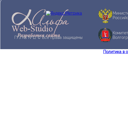
Минист
Россий
Комитет
ГУЗ КБ №12 © Все права защищены
Волгогр
Политика в 
Программирование на языке Delphi