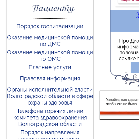
Пациенту
Порядок госпитализации
Оказание медицинской помощи
Про Диа
по ДМС
информац
Оказание медицинской помощи
полезна
по ОМС
ссылке:h
момен
Платные услуги
информаци
«Про 
Правовая информация
инфор
социальн
Органы исполнительной власти
более 5,6 
Волгоградской области в сфере
Единый и
охраны здоровья
«Про 
Телефоны горячих линий
эксп
комитета здравоохранения
эндокринол
Дедова» Ми
Волгоградской области
ф
Порядок направления
гражданина на медико-