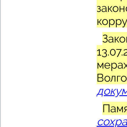
закон
корр
Зако
13.07
мерах
Волго
доку
Памя
сохра