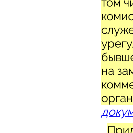
том ч
комис
служ
урегу
бывш
на за
комм
орган
доку
Прил