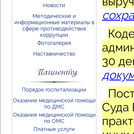
выруч
Новости
сохра
Методические и
информационные материалы в
сфере противодействия
Коде
коррупции
Фотогалерея
админ
Наставничество
30 де
Пациенту
доку
Порядок госпитализации
Пост
Оказание медицинской помощи
Суда 
по ДМС
Оказание медицинской помощи
практ
по ОМС
Платные услуги