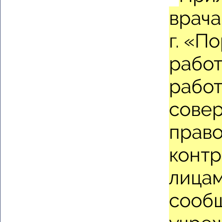
врача
г. «П
работ
работ
сове
право
контр
лицам
сообщ