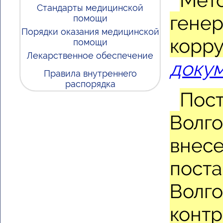
Мет
Стандарты медицинской
генер
помощи
Порядки оказания медицинской
корру
помощи
Лекарственное обеспечение
докум
Правила внутреннего
распорядка
Пост
Волго
внесе
поста
Волго
контр