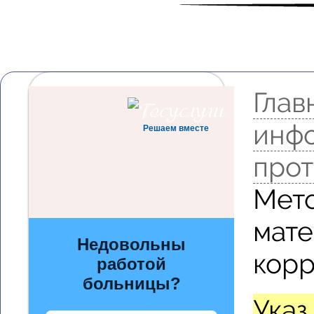
Глав
инфо
Решаем вместе
прот
Мет
мате
Недовольны
кор
работой
больницы?
Указ