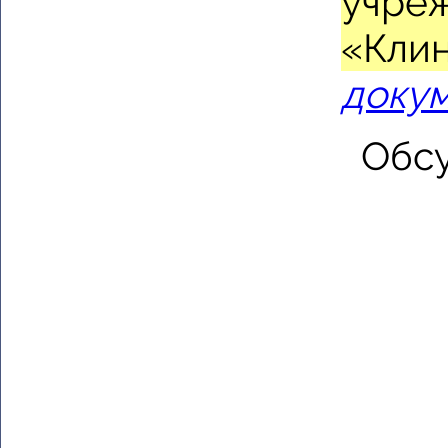
учре
«Клин
доку
Обсу