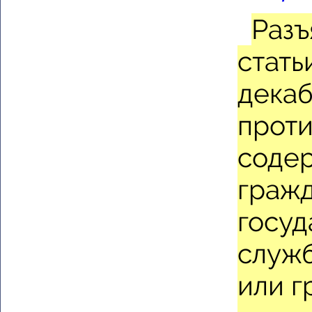
Разъ
стать
декаб
проти
содер
гражд
госуд
служб
или г