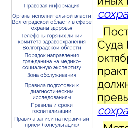
иных 
Правовая информация
сохра
Органы исполнительной власти
Волгоградской области в сфере
охраны здоровья
Пост
Телефоны горячих линий
Суда 
комитета здравоохранения
Волгоградской области
октяб
Порядок направления
гражданина на медико-
социальную экспертизу
практ
Зона обслуживания
долж
Правила подготовки к
диагностическим
прев
исследованиям
Правила и сроки
сохра
госпитализации
Правила записи на первичный
прием (консультацию)